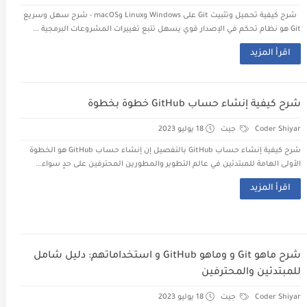
شرح كيفية تحميل وتثبيت Git على Windows وLinux وmacOS - شرح سهل وسريع
Git هو نظام تحكم في الإصدار قوي يسهل تتبع تغييرات المشروعات البرمجية ...
اقرأ المزيد
شرح كيفية إنشاء حساب GitHub خطوة بخطوة
Coder Shiyar
جيت
18 يوليو 2023
شرح كيفية إنشاء حساب GitHub بالتفصيل إن إنشاء حساب GitHub هو الخطوة
الأولى الهامة للمبتدئين في عالم التطوير والمطورين المحترفين على حدٍ سواء...
اقرأ المزيد
شرح ماهو Git و وماهو GitHub و استخداماتهم: دليل شامل
للمبتدئين والمحترفين
Coder Shiyar
جيت
18 يوليو 2023