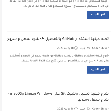
كيفية استخدام أمر git clone مع أمثلة توضيحية git clone هي أحدى الأوامر الهامة
في Git، وتستخدم لاستنساخ (نسخ) مستودع Git بأكمله من خادم Gi...
اقرأ المزيد
تعلم كيفية استخدام GitHub بالتفصيل 🌟 شرح سهل و سريع
Coder Shiyar
جيت
18 يوليو 2023
شرح كيفية استخدام GitHub بالفيديو GitHub هو منصة تحكم في الإصدار تُستخدم
على نطاق واسع في عالم التطوير البرمجي. تتيح هذه الأداة القوية للمط...
اقرأ المزيد
شرح كيفية تحميل وتثبيت Git على Windows وLinux وmacOS -
شرح سهل وسريع
Coder Shiyar
جيت
18 يوليو 2023